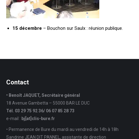
15 décembre
– Bouchon sur Saulx : réunion publique.
Contact
• Benoît JAQUET, Secrétaire général
18 Avenue Gambetta – 55000 BAR LE DUC
Tél. 03 29 75 92 36/ 06 07 85 28 73
e-mail :
bj[at]clis-bure.fr
• Permanence de Bure du mardi au vendredi de 14h à 18h
Sandrine JEAN DIT PANNEL, assistante de direction