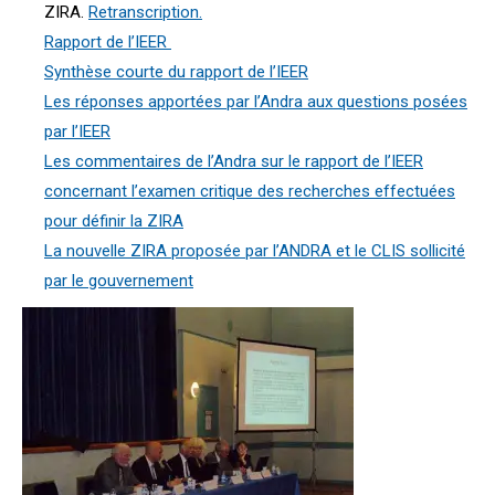
ZIRA.
Retranscription.
Rapport de l’IEER
Synthèse courte du rapport de l’IEER
Les réponses apportées par l’Andra aux questions posées
par l’IEER
Les commentaires de l’Andra sur le rapport de l’IEER
concernant l’examen critique des recherches effectuées
pour définir la ZIRA
La nouvelle ZIRA proposée par l’ANDRA et le CLIS sollicité
par le gouvernement