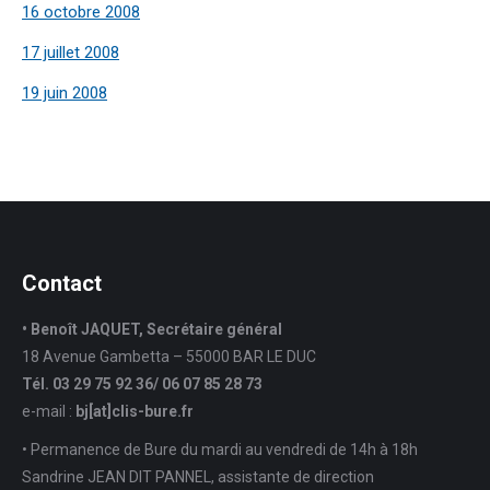
16 octobre 2008
17 juillet 2008
19 juin 2008
Contact
• Benoît JAQUET, Secrétaire général
18 Avenue Gambetta – 55000 BAR LE DUC
Tél. 03 29 75 92 36/ 06 07 85 28 73
e-mail :
bj[at]clis-bure.fr
• Permanence de Bure du mardi au vendredi de 14h à 18h
Sandrine JEAN DIT PANNEL, assistante de direction