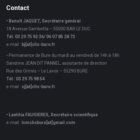
Contact
• Benoît JAQUET, Secrétaire général
18 Avenue Gambetta – 55000 BAR LE DUC
Tél. 03 29 75 92 36/ 06 07 85 28 73
e-mail :
bj[at]clis-bure.fr
• Permanence de Bure du mardi au vendredi de 14h à 18h
Sandrine JEAN DIT PANNEL, assistante de direction
Rue des Ormes – Le Lavoir – 55290 BURE
Tél : 03 29 75 98 54
e-mail :
sj
[at]
clis-bure.fr
• Laetitia FAUGIERES, Secrétaire scientifique
e-mail :
lcmclisbure[at]gmail.com