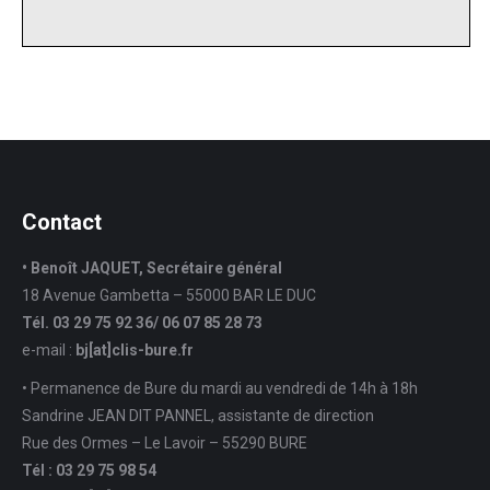
Contact
• Benoît JAQUET, Secrétaire général
18 Avenue Gambetta – 55000 BAR LE DUC
Tél. 03 29 75 92 36/ 06 07 85 28 73
e-mail :
bj[at]clis-bure.fr
• Permanence de Bure du mardi au vendredi de 14h à 18h
Sandrine JEAN DIT PANNEL, assistante de direction
Rue des Ormes – Le Lavoir – 55290 BURE
Tél : 03 29 75 98 54