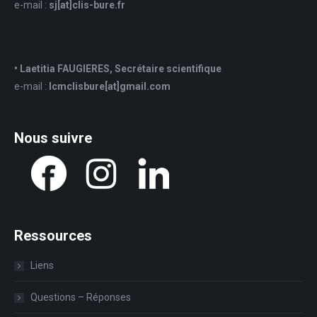
e-mail :
sj
[at]
clis-bure.fr
• Laetitia FAUGIERES, Secrétaire scientifique
e-mail :
lcmclisbure[at]gmail.com
Nous suivre
Ressources
Liens
Questions – Réponses