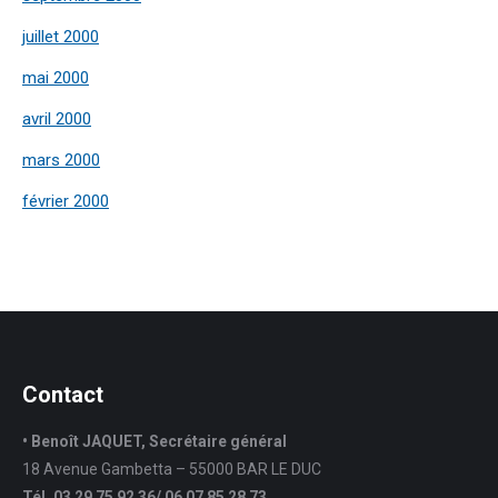
juillet 2000
mai 2000
avril 2000
mars 2000
février 2000
Contact
• Benoît JAQUET, Secrétaire général
18 Avenue Gambetta – 55000 BAR LE DUC
Tél. 03 29 75 92 36/ 06 07 85 28 73