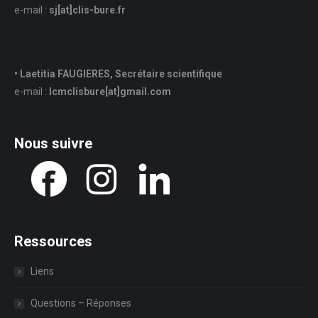
e-mail :
sj
[at]
clis-bure.fr
• Laetitia FAUGIERES, Secrétaire scientifique
e-mail :
lcmclisbure[at]gmail.com
Nous suivre
Ressources
Liens
Questions – Réponses