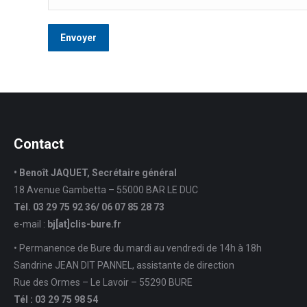
Contact
• Benoît JAQUET, Secrétaire général
18 Avenue Gambetta – 55000 BAR LE DUC
Tél. 03 29 75 92 36/ 06 07 85 28 73
e-mail :
bj[at]clis-bure.fr
• Permanence de Bure du mardi au vendredi de 14h à 18h
Sandrine JEAN DIT PANNEL, assistante de direction
Rue des Ormes – Le Lavoir – 55290 BURE
Tél : 03 29 75 98 54