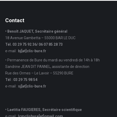
Contact
• Benoît JAQUET, Secrétaire général
18 Avenue Gambetta – 55000 BAR LE DUC
Tél. 03 29 75 92 36/ 06 07 85 28 73
e-mail :
bj[at]clis-bure.fr
• Permanence de Bure du mardi au vendredi de 14h à 18h
Sandrine JEAN DIT PANNEL, assistante de direction
Rue des Ormes – Le Lavoir – 55290 BURE
Tél : 03 29 75 98 54
e-mail :
sj
[at]
clis-bure.fr
• Laetitia FAUGIERES, Secrétaire scientifique
e-mail :
lcmclisbure[at]gmail.com