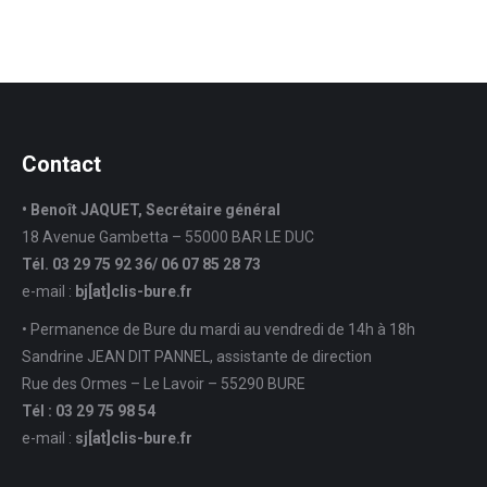
Contact
• Benoît JAQUET, Secrétaire général
18 Avenue Gambetta – 55000 BAR LE DUC
Tél. 03 29 75 92 36/ 06 07 85 28 73
e-mail :
bj[at]clis-bure.fr
• Permanence de Bure du mardi au vendredi de 14h à 18h
Sandrine JEAN DIT PANNEL, assistante de direction
Rue des Ormes – Le Lavoir – 55290 BURE
Tél : 03 29 75 98 54
e-mail :
sj
[at]
clis-bure.fr